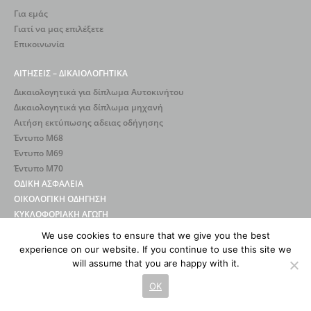
Για εμάς
Γιατί να μας επιλέξετε
Επικοινωνία
ΑΙΤΗΣΕΙΣ – ΔΙΚΑΙΟΛΟΓΗΤΙΚΑ
Δικαιολογητικά για δίπλωμα Αυτοκινήτου
Δικαιολογητικά για δίπλωμα μηχανή
Αιτήση εκτύπωσης αδειας οδήγησης
Έντυπο Μ68
Έντυπο Μ69
Έντυπο Μ70
ΟΔΙΚΗ ΑΣΦΑΛΕΙΑ
ΟΙΚΟΛΟΓΙΚΗ ΟΔΗΓΗΣΗ
ΚΥΚΛΟΦΟΡΙΑΚΗ ΑΓΩΓΗ
We use cookies to ensure that we give you the best
experience on our website. If you continue to use this site we
will assume that you are happy with it.
OK
2026 © Σχολές Οδηγών Φαρφάρας. All rights reserved.